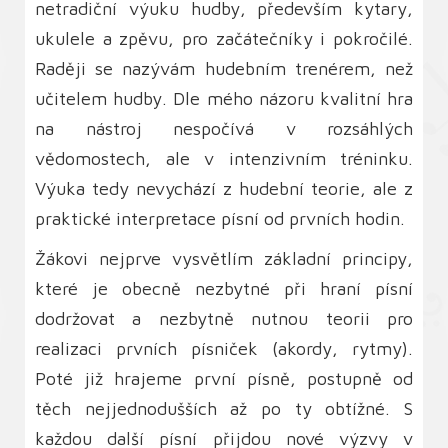
netradiční výuku hudby, především kytary,
ukulele a zpěvu, pro začátečníky i pokročilé.
Raději se nazývám hudebním trenérem, než
učitelem hudby. Dle mého názoru kvalitní hra
na nástroj nespočívá v rozsáhlých
vědomostech, ale v intenzivním tréninku.
Výuka tedy nevychází z hudební teorie, ale z
praktické interpretace písní od prvních hodin.
Žákovi nejprve vysvětlím základní principy,
které je obecně nezbytné při hraní písní
dodržovat a nezbytně nutnou teorii pro
realizaci prvních písniček (akordy, rytmy).
Poté již hrajeme první písně, postupně od
těch nejjednodušších až po ty obtížné. S
každou další písní přijdou nové výzvy v