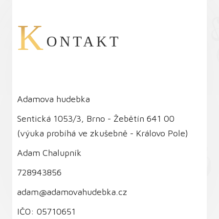
K
ONTAKT
Adamova hudebka
Sentická 1053/3, Brno - Žebětín 641 00
(výuka probíhá ve zkušebně - Královo Pole)
Adam Chalupník
728943856
adam@adamovahudebka.cz
IČO: 05710651