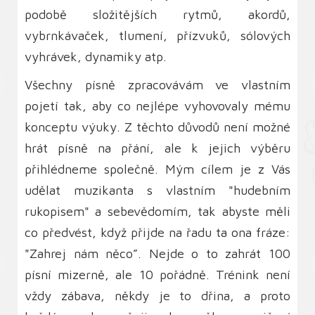
podobě složitějších rytmů, akordů,
vybrnkávaček, tlumení, přízvuků, sólových
vyhrávek, dynamiky atp.
Všechny písně zpracovávám ve vlastním
pojetí tak, aby co nejlépe vyhovovaly mému
konceptu výuky. Z těchto důvodů není možné
hrát písně na přání, ale k jejich výběru
přihlédneme společně. Mým cílem je z Vás
udělat muzikanta s vlastním "hudebním
rukopisem" a sebevědomím, tak abyste měli
co předvést, když přijde na řadu ta ona fráze:
"Zahrej nám něco”. Nejde o to zahrát 100
písní mizerně, ale 10 pořádně. Trénink není
vždy zábava, někdy je to dřina, a proto