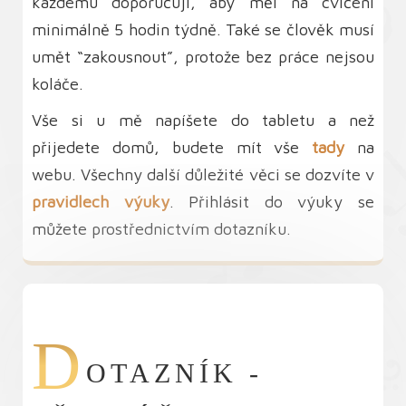
každému doporučuji, aby měl na cvičení
minimálně 5 hodin týdně. Také se člověk musí
umět “zakousnout”, protože bez práce nejsou
koláče.
Vše si u mě napíšete do tabletu a než
přijedete domů, budete mít vše
tady
na
webu. Všechny další důležité věci se dozvíte v
pravidlech výuky
. Přihlásit do výuky se
můžete prostřednictvím dotazníku.
D
OTAZNÍK -